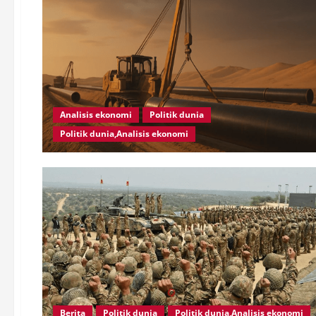
Analisis ekonomi
Politik dunia
Politik dunia,Analisis ekonomi
Berita
Politik dunia
Politik dunia,Analisis ekonomi