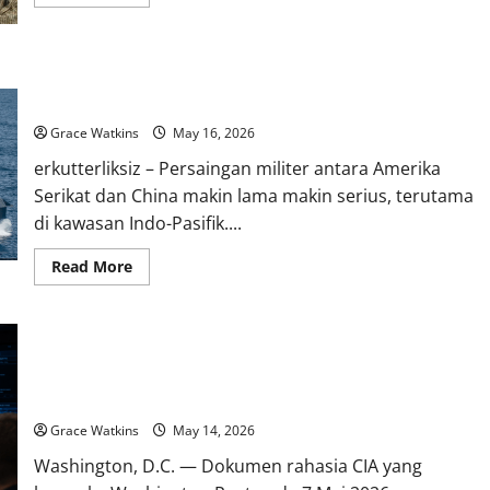
more
about
Pakistan
Kerahkan
8.000
AL AS Siapkan Akuisisi 50 MUSV: Era Perang Laut Masuk Level
Tentara
dan
Baru
Sistem
Pertahanan
Grace Watkins
May 16, 2026
China
ke
erkutterliksiz – Persaingan militer antara Amerika
Saudi:
Middle
Serikat dan China makin lama makin serius, terutama
East
Makin
di kawasan Indo-Pasifik....
Panas?
Read
Read More
more
about
AL
AS
Siapkan
Akuisisi
50
CIA: Iran Masih Punya 70% Rudal, Klaim Trump “Sudah
MUSV:
Hancur” Diragukan
Era
Perang
Grace Watkins
May 14, 2026
Laut
Masuk
Washington, D.C. — Dokumen rahasia CIA yang
Level
Baru