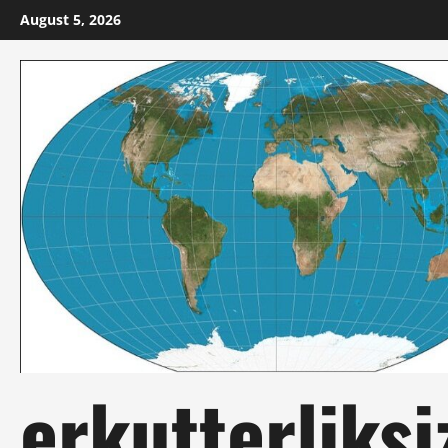
Skip
August 5, 2026
to
content
erkutterliks