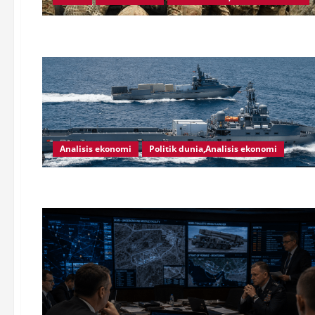
Analisis ekonomi
Politik dunia,Analisis ekonomi