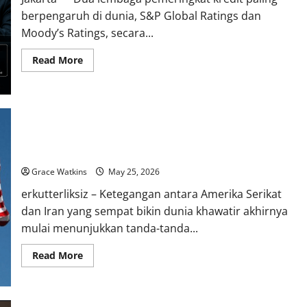
berpengaruh di dunia, S&P Global Ratings dan
Moody’s Ratings, secara...
Read
Read More
more
about
S&P
Global
dan
Moody’s
Peringatkan
Danantara,
AS dan Iran Mulai Temukan Titik Tengah: Selat Hormuz Dibuka,
Dony
Gencatan Senjata Diperpanjang
Oskaria
Buka
Grace Watkins
May 25, 2026
Suara
erkutterliksiz – Ketegangan antara Amerika Serikat
dan Iran yang sempat bikin dunia khawatir akhirnya
mulai menunjukkan tanda-tanda...
Read
Read More
more
about
AS
dan
Iran