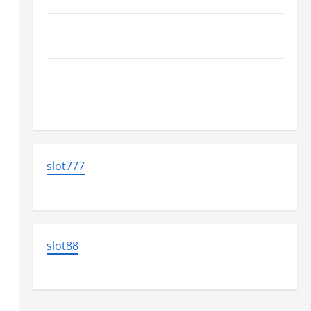
Siaga Ancaman Perang? China Bangun Replika Kapal
Perusak AS di Gurun
Venezuela Memohon kepada Raja Charles III
Serahkan 31 Ton Emas, Sengketa Lama Kembali
Memanas!
slot777
slot88