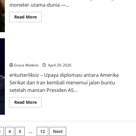
moneter utama dunia —...
Read
Read More
more
about
Waspada,
Bank
Sentral
Global
Bergerak
Trump Batalkan Perjalanan ke Pakistan untuk Negosiasi Iran:
Beda
Arah
Diplomasi AS-Iran Kembali Buntu
soal
Suku
Grace Watkins
April 29, 2026
Bunga
2026
erkutterliksiz – Upaya diplomasi antara Amerika
Serikat dan Iran kembali menemui jalan buntu
setelah mantan Presiden AS...
Read
Read More
more
about
Trump
Batalkan
Perjalanan
ke
3
4
5
…
12
Next
Pakistan
untuk