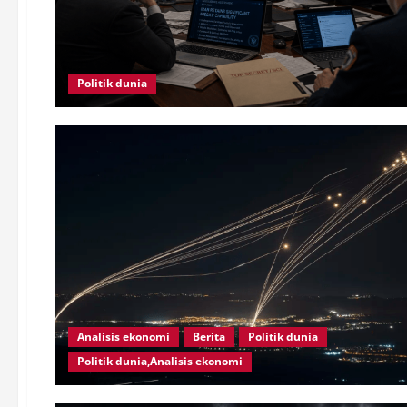
Politik dunia
Analisis ekonomi
Berita
Politik dunia
Politik dunia,Analisis ekonomi