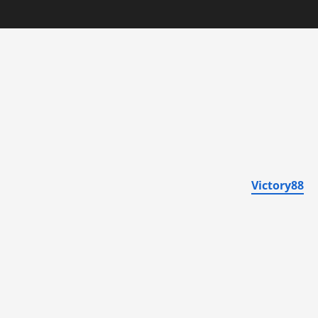
Victory88