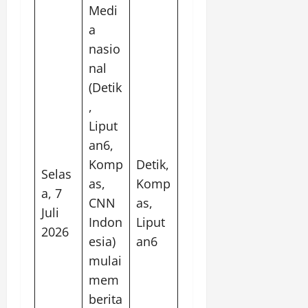
Medi
a
nasio
nal
(Detik
,
Liput
an6,
Komp
Detik,
Selas
as,
Komp
a, 7
CNN
as,
Juli
Indon
Liput
2026
esia)
an6
mulai
mem
berita