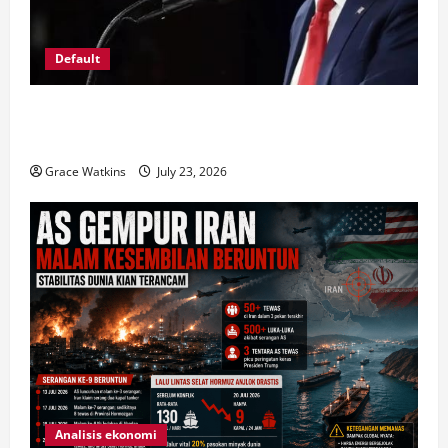
Default
Ekonomi Digital di Balik Maraknya Judi Online:
Mengapa Slot777 dan Slot88 Semakin Dikenal?
Grace Watkins
July 23, 2026
Analisis ekonomi