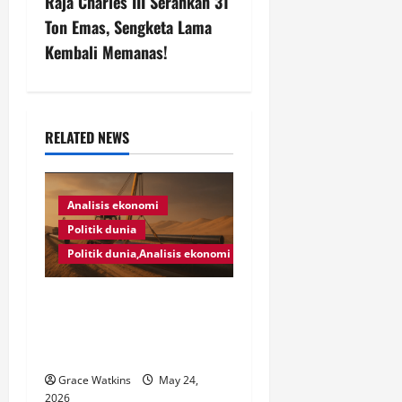
Raja Charles III Serahkan 31
v
Ton Emas, Sengketa Lama
Kembali Memanas!
i
g
a
RELATED NEWS
t
Analisis ekonomi
i
Politik dunia
o
Politik dunia,Analisis ekonomi
n
Jalur Aman Minyak, UEA
Siapkan Pipa Bypass Selat
Hormuz!
Grace Watkins
May 24,
2026