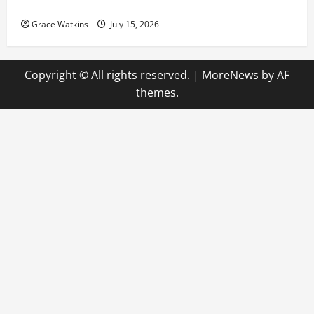
Kapal Perusak AS di Gurun
Grace Watkins
July 15, 2026
Copyright © All rights reserved.
|
MoreNews
by AF
themes.