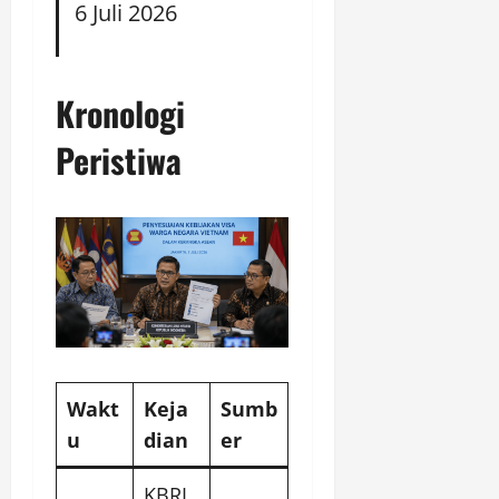
6 Juli 2026
Kronologi
Peristiwa
Wakt
Keja
Sumb
u
dian
er
KBRI