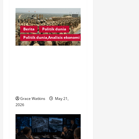
Berita
Politik dunia
Politik dunia,Analisis ekonomi
Pakistan Kerahkan 8.000
Tentara dan Sistem
Pertahanan China ke
Saudi: Middle East Makin
Panas?
Grace Watkins
May 21,
2026