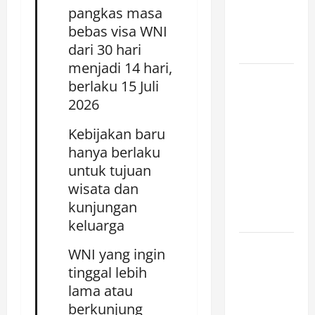
pangkas
masa
Stabilitas
bebas visa WNI
Dunia Kian
dari 30 hari
Terancam
menjadi 14 hari,
Siaga
berlaku 15 Juli
Ancaman
2026
Perang?
China
Kebijakan
baru
Bangun
hanya berlaku
Replika
untuk tujuan
Kapal
wisata dan
Perusak AS
kunjungan
di Gurun
keluarga
Venezuela
WNI
yang
ingin
Memohon
tinggal
lebih
kepada Raja
lama atau
Charles III
berkunjung