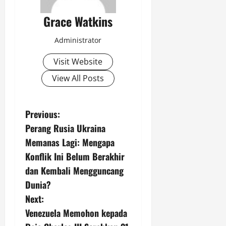
Grace Watkins
Administrator
Visit Website
View All Posts
P
Previous:
Perang Rusia Ukraina
o
Memanas Lagi: Mengapa
s
Konflik Ini Belum Berakhir
dan Kembali Mengguncang
t
Dunia?
n
Next:
Venezuela Memohon kepada
a