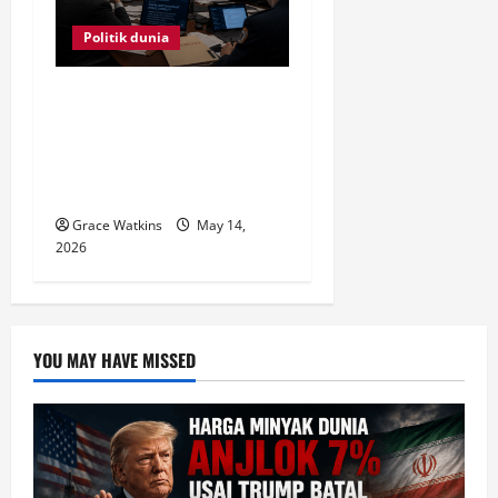
Politik dunia
CIA: Iran Masih Punya
70% Rudal, Klaim Trump
“Sudah Hancur”
Diragukan
Grace Watkins
May 14,
2026
YOU MAY HAVE MISSED