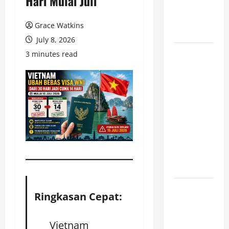
Hari Mulai Juli
Persen usai
Trump Batal
Grace Watkins
Serang Iran
July 8, 2026
Ekonomi
3 minutes read
Digital di
Balik
Maraknya
Judi Online:
Mengapa
Slot777 dan
Slot88
Semakin
Dikenal?
AS Gempur
Ringkasan Cepat:
Iran Malam
Kesembilan
Vietnam
Beruntun,