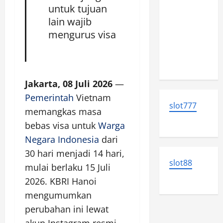
Serahkan 31
untuk tujuan
Ton Emas,
lain wajib
Sengketa
mengurus visa
Lama
Kembali
Memanas!
Jakarta, 08 Juli 2026
—
Pemerintah
Vietnam
slot777
memangkas masa
bebas visa untuk
Warga
Negara Indonesia
dari
30 hari menjadi 14 hari,
slot88
mulai berlaku 15 Juli
2026. KBRI Hanoi
mengumumkan
perubahan ini lewat
akun Instagram resmi