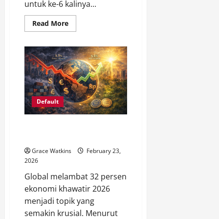
untuk ke-6 kalinya...
Read
Read More
more
about
BI
Rate
4,75%
Tetap:
Dampak
ke
KPR,
Deposito
&
Default
Saham
Global Melambat 32 Persen
Ekonomi Khawatir 2026
Grace Watkins
February 23,
2026
Global melambat 32 persen
ekonomi khawatir 2026
menjadi topik yang
semakin krusial. Menurut