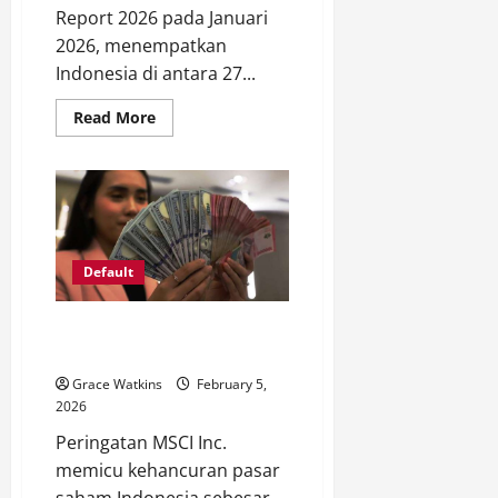
Report 2026 pada Januari
2026, menempatkan
Indonesia di antara 27...
Read
Read More
more
about
WEF
Ungkap
5
Risiko
Utama
Indonesia
2026-
2028,
Default
Ancaman
Serius
Ekonomi
MSCI dan Tekanan Global
Goyang Rupiah Februari 2026
Grace Watkins
February 5,
2026
Peringatan MSCI Inc.
memicu kehancuran pasar
saham Indonesia sebesar