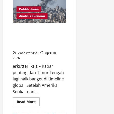
Pedagang
UMKM:
Tekanan
Politik dunia
Baru
di
Analisis ekonomi
Tengah
Pemulihan
Ekonomi
Ceasefire Baru, Konflik Lama:
Iran Tuduh AS Langgar Gencatan
Senjata Usai Serangan di
Lebanon
Grace Watkins
April 10,
2026
erkutterliksiz – Kabar
penting dari Timur Tengah
lagi naik banget di timeline
global. Setelah Amerika
Serikat dan...
Read
Read More
more
about
Ceasefire