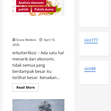
Sengketa
Trump
Analisis ekonomi
yang
Lama
Wajib
politik
Politik dunia
Dipahami
Kembali
Pelaku
Memanas!
Bisnis
Kenaikan Harga Kedelai Bebani
Global
Pedagang UMKM: Tekanan Baru
di Tengah Pemulihan Ekonomi
slot777
Grace Watkins
April 10,
2026
erkutterliksiz – Ada satu hal
menarik dari ekonomi,
tidak semua yang
slot88
berdampak besar itu
terlihat besar. Kenaikan...
Read
Read More
more
about
Kenaikan
Harga
Kedelai
Bebani