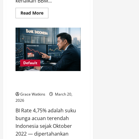
kenaikan BBM...
Read
Read More
more
about
Kenaikan
BBM
Akibat
Perang
Iran
Yaman-
Israel
AS
dan
Default
Dampak
Kerugiannya
Bagi
Indonesia
BI Rate 4,75% Tetap: Dampak
!
ke KPR, Deposito & Saham
Grace Watkins
March 20,
2026
BI Rate 4,75% adalah suku
bunga acuan terendah
Indonesia sejak Oktober
2022 — dipertahankan