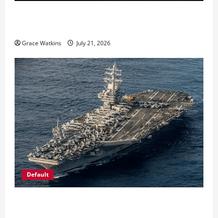
AS Gempur Iran Malam Kesembilan Beruntun,
Stabilitas Dunia Kian Terancam
Grace Watkins
July 21, 2026
Default
Siaga Ancaman Perang? China Bangun Replika
Kapal Perusak AS di Gurun