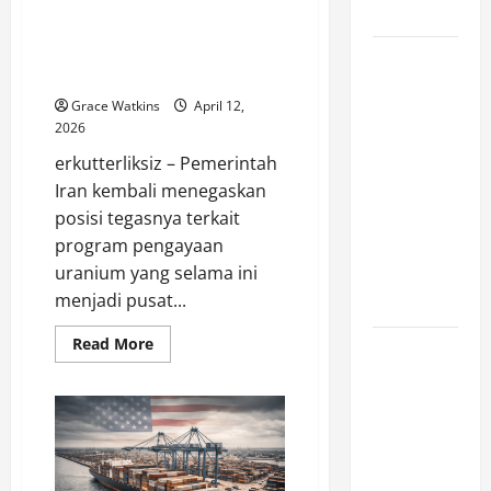
Iran Tegaskan Program
Serang Iran
Pengayaan Uranium Tak Bisa
Dihentikan, Tegaskan Hak
Ekonomi
Kedaulatan Nuklir!
Digital di
Grace Watkins
April 12,
Balik
2026
Maraknya
erkutterliksiz – Pemerintah
Judi Online:
Iran kembali menegaskan
Mengapa
posisi tegasnya terkait
Slot777 dan
program pengayaan
Slot88
uranium yang selama ini
Semakin
menjadi pusat...
Dikenal?
Read
Read More
AS Gempur
more
Iran Malam
about
Iran
Kesembilan
Tegaskan
Program
Beruntun,
Pengayaan
Uranium
Stabilitas
Tak
Bisa
Dunia Kian