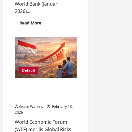
World Bank (Januari
2026),...
Read
Read More
more
about
Global
Melambat
32
Persen
Ekonomi
Khawatir
2026
Default
WEF Ungkap 5 Risiko Utama
Indonesia 2026-2028, Ancaman
Serius Ekonomi
Grace Watkins
February 13,
2026
World Economic Forum
(WEF) merilis Global Risks