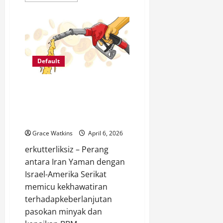
about
5
Dampak
Perang
Global
Terhadap
Perekonomian
Indonesia
Default
Kenaikan BBM Akibat Perang
Iran Yaman-Israel AS dan
Dampak Kerugiannya Bagi
Indonesia !
Grace Watkins
April 6, 2026
erkutterliksiz – Perang
antara Iran Yaman dengan
Israel-Amerika Serikat
memicu kekhawatiran
terhadapkeberlanjutan
pasokan minyak dan