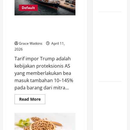
Dihentikan,
Terancam
Tegaskan
Default
Hak
Kedaulatan
Siaga
Nuklir!
5 Dampak Nyata Tarif Impor
Ancaman
Trump yang Wajib Dipahami
Perang?
Pelaku Bisnis Global
China
Grace Watkins
April 11,
Bangun
2026
Replika
Tarif impor Trump adalah
Kapal
kebijakan proteksionis AS
Perusak AS
yang memberlakukan bea
di Gurun
masuk tambahan 10–145%
Venezuela
pada barang dari mitra...
Memohon
Read
Read More
kepada Raja
more
about
Charles III
5
Dampak
Serahkan 31
Nyata
Ton Emas,
Tarif
Impor