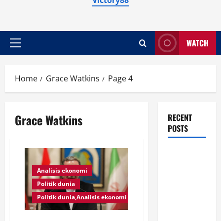
WATCH
Primary
Menu
Home
Grace Watkins
Page 4
Grace Watkins
RECENT
POSTS
Harga
Minyak
Analisis ekonomi
Dunia
Politik dunia
Anjlok 7
Politik dunia,Analisis ekonomi
Persen usai
Trump Batal