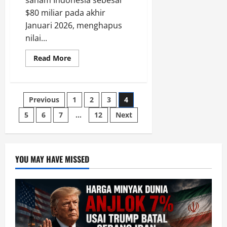
$80 miliar pada akhir
Januari 2026, menghapus
nilai...
Read
Read More
more
about
MSCI
dan
Tekanan
Posts
Previous
1
2
3
4
Global
Goyang
Rupiah
5
6
7
…
12
Next
pagination
Februari
2026
YOU MAY HAVE MISSED