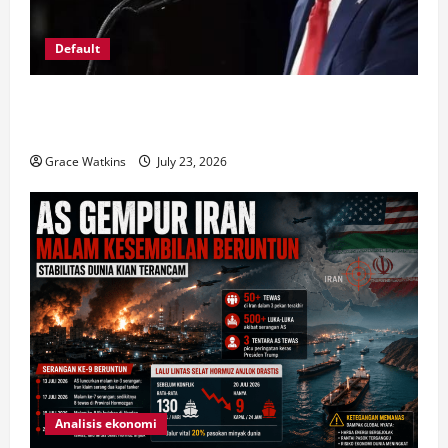
Default
Ekonomi Digital di Balik Maraknya Judi Online:
Mengapa Slot777 dan Slot88 Semakin Dikenal?
Grace Watkins
July 23, 2026
Analisis ekonomi