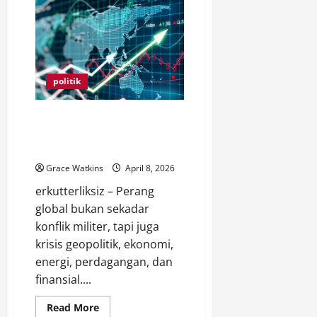
Baru,
Konflik
Lama:
Iran
Tuduh
AS
Langgar
Gencatan
politik
Senjata
Usai
Serangan
di
5 Dampak Perang Global
Lebanon
Terhadap Perekonomian
Indonesia
Grace Watkins
April 8, 2026
erkutterliksiz – Perang
global bukan sekadar
konflik militer, tapi juga
krisis geopolitik, ekonomi,
energi, perdagangan, dan
finansial....
Read
Read More
more