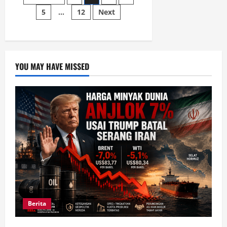
Perjalanan
ke
5
…
12
Next
pagination
Pakistan
untuk
Negosiasi
Iran:
Diplomasi
AS-
Iran
Kembali
YOU MAY HAVE MISSED
Buntu
Berita