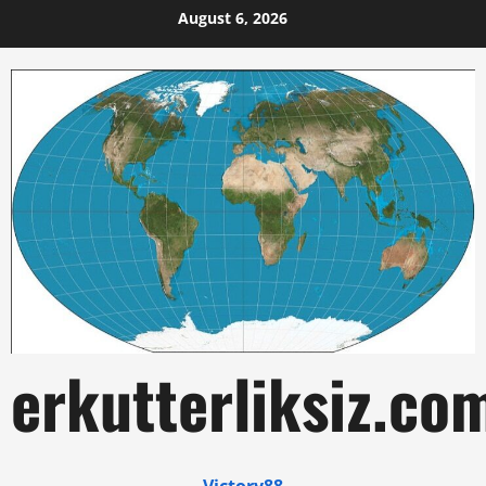
Skip
August 6, 2026
to
content
erkutterliksiz.co
Victory88